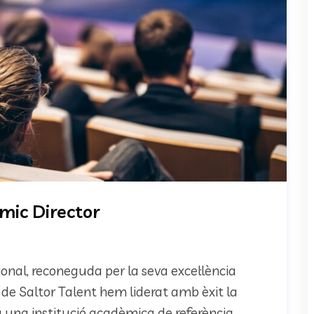
ic Director
ional, reconeguda per la seva excel·lència
de Saltor Talent hem liderat amb èxit la
 una institució acadèmica de referència,