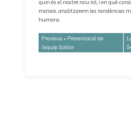
quin és el nostre nou rol, i en què cons
mateix, analitzarem les tendències mé
humans.
Previous «
Presentació de
L
l’equip Saltor
S