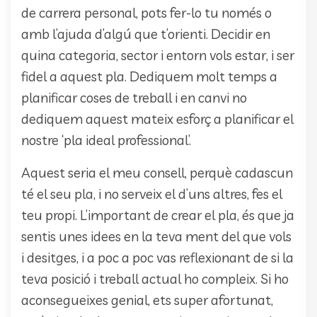
de carrera personal, pots fer-lo tu només o
amb l’ajuda d’algú que t’orienti. Decidir en
quina categoria, sector i entorn vols estar, i ser
fidel a aquest pla. Dediquem molt temps a
planificar coses de treball i en canvi no
dediquem aquest mateix esforç a planificar el
nostre ‘pla ideal professional’.
Aquest seria el meu consell, perquè cadascun
té el seu pla, i no serveix el d’uns altres, fes el
teu propi. L’important de crear el pla, és que ja
sentis unes idees en la teva ment del que vols
i desitges, i a poc a poc vas reflexionant de si la
teva posició i treball actual ho compleix. Si ho
aconsegueixes genial, ets super afortunat,