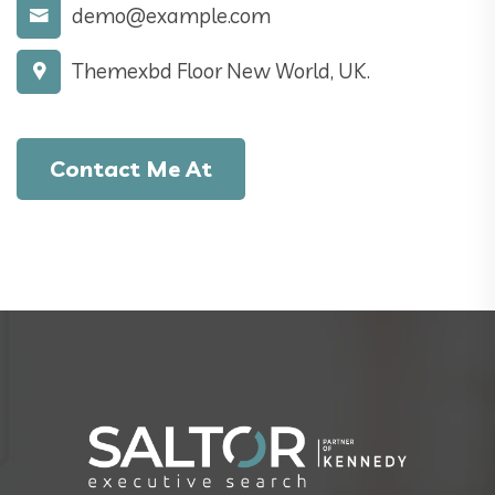
demo@example.com
Themexbd Floor New World, UK.
Contact Me At